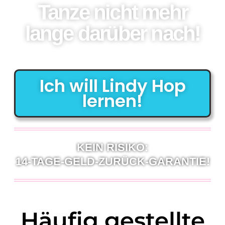
Tanze nicht mehr
lange darüber nach!
Ich will Lindy Hop
lernen!
KEIN RISIKO:
14-TAGE-GELD-ZURÜCK-GARANTIE!
Häufig gestellte