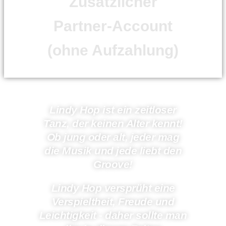
Zusätzlicher
Partner-Account
(ohne Aufzahlung)
Lindy Hop ist ein zeitloser
Tanz, der keinen Alter kennt!
Ob jung oder alt, jeder mag
die Musik und jede liebt den
Groove!
Lindy Hop versprüht eine
Verspieltheit, Freude und
Leichtigkeit - daher sollte man