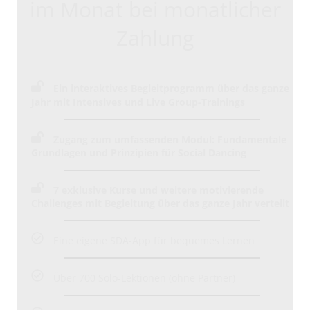
im Monat bei monatlicher
Zahlung
Ein interaktives Begleitprogramm über das ganze
Jahr mit Intensives und Live Group-Trainings
Zugang zum umfassenden Modul: Fundamentale
Grundlagen und Prinzipien für Social Dancing
7 exklusive Kurse
und weitere motivierende
Challenges mit Begleitung über das ganze Jahr verteilt
Eine eigene SDA-App für bequemes Lernen
Über 700 Solo-Lektionen (ohne Partner)