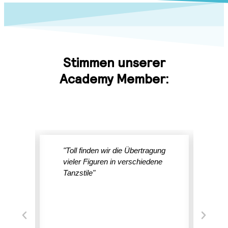
Stimmen unserer
Academy Member:
in
"Toll finden wir die Übertragung
"K
e
vieler Figuren in verschiedene
Übe
hlen
Tanzstile"
(Fi
nkt in
au
El
ht sehr
ver
Abe