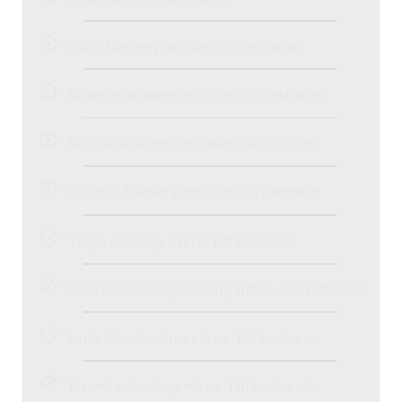
Salsa Academy mit über 350 Lektionen
Ballroom Academy mit über 350 Lektionen
Bachata Academy mit über 350 Lektionen
Discofox Academy mit über 200 Lektionen
Tango Academy mit ca. 130 Lektionen
West Coast Swing Academy mit ca. 150 Lektionen
Lindy Hop Academy mit ca. 160 Lektionen
Kizomba Academy mit ca. 130 Lektionen!