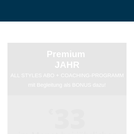
Premium
JAHR
ALL STYLES ABO + COACHING-PROGRAMM
mit Begleitung als BONUS dazu!
33
€