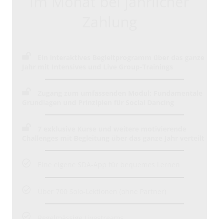
im Monat bei jährlicher
Zahlung
Ein interaktives Begleitprogramm über das ganze
Jahr mit Intensives und Live Group-Trainings
Zugang zum umfassenden Modul: Fundamentale
Grundlagen und Prinzipien für Social Dancing
7 exklusive Kurse
und weitere motivierende
Challenges mit Begleitung über das ganze Jahr verteilt
Eine eigene SDA-App für bequemes Lernen
Über 700 Solo-Lektionen (ohne Partner)
Regelmässige Livestreams