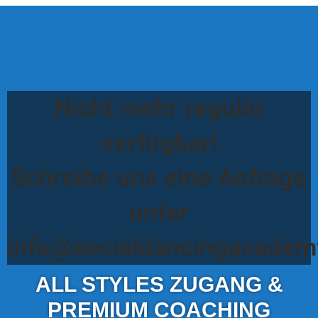
Nicht mehr regulär
verfügbar!
Schreibe uns eine Anfrage
unter
info@socialdancingacadem
ALL STYLES ZUGANG &
PREMIUM COACHING