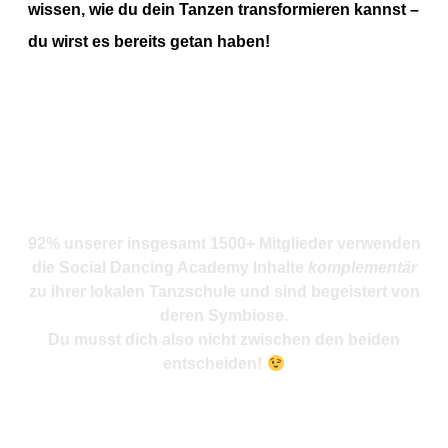
wissen, wie du dein Tanzen transformieren kannst –
du wirst es bereits getan haben!
92% unserer insgesamt 1500+ Mitglieder verwenden
die Social Dancing Academy Inhalte
komplementär
zu ihrer lokalen Tanzschule und sind begeistert von
deren Symbiose.
Du musst dich also nicht zwischen den beiden
entscheiden!