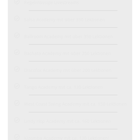
Regelmässige Livestreams
Salsa Academy mit über 350 Lektionen
Ballroom Academy mit über 350 Lektionen
Bachata Academy mit über 350 Lektionen
Discofox Academy mit über 200 Lektionen
Tango Academy mit ca. 130 Lektionen
West Coast Swing Academy mit ca. 150 Lektionen
Lindy Hop Academy mit ca. 160 Lektionen
Kizomba Academy mit ca. 130 Lektionen!