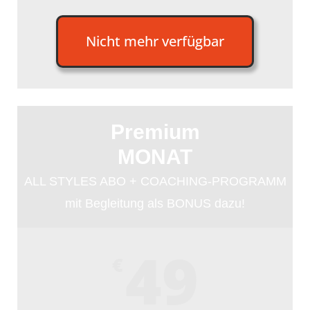
Nicht mehr verfügbar
Premium
MONAT
ALL STYLES ABO + COACHING-PROGRAMM
mit Begleitung als BONUS dazu!
49
€