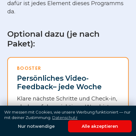
dafür ist jedes Element dieses Programms
da.
Optional dazu (je nach
Paket):
BOOSTER
Persönliches Video-
Feedback– jede Woche
Klare nächste Schritte und Check-in,
ob du auf dem richtigen Weg bist.
Wir messen mit Cookies, wie unsere Werbung funktioniert — nur
Statt Rätselraten.
mit deiner Zustimmung.
Datenschutz
Nur notwendige
Alle akzeptieren